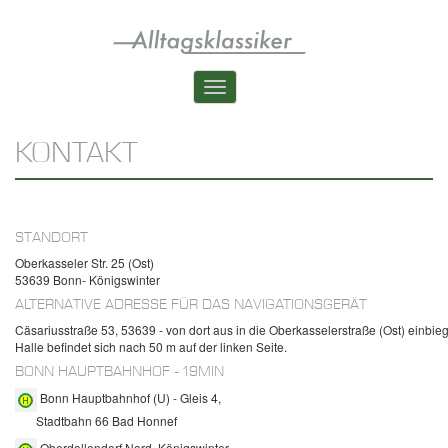
Skip
to
main
content
Toggle
navigation
KONTAKT
STANDORT
Oberkasseler Str. 25 (Ost)
53639 Bonn- Königswinter
ALTERNATIVE ADRESSE FÜR DAS NAVIGATIONSGERÄT
Cäsariusstraße 53, 53639 - von dort aus in die Oberkasselerstraße (Ost) einbie
Halle befindet sich nach 50 m auf der linken Seite.
BONN HAUPTBAHNHOF -
19MIN
Bonn Hauptbahnhof (U) - Gleis 4,
Stadtbahn 66 Bad Honnef
Oberdollendorf Nord, Königswinter