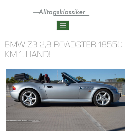
Skip
to
main
content
Toggle
navigation
BMW Z3 2,8 ROADSTER 18550
KM 1. HAND!