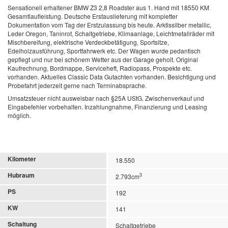
Sensationell erhaltener BMW Z3 2,8 Roadster aus 1. Hand mit 18550 KM
Gesamtlaufleistung. Deutsche Erstauslieferung mit kompletter
Dokumentation vom Tag der Erstzulassung bis heute. Arktissilber metallic,
Leder Oregon, Taninrot, Schaltgetriebe, Klimaanlage, Leichtmetallräder mit
Mischbereifung, elektrische Verdeckbetätigung, Sportsitze,
Edelholzausführung, Sportfahrwerk etc. Der Wagen wurde pedantisch
gepflegt und nur bei schönem Wetter aus der Garage geholt. Original
Kaufrechnung, Bordmappe, Serviceheft, Radiopass, Prospekte etc.
vorhanden. Aktuelles Classic Data Gutachten vorhanden.
Besichtigung und
Probefahrt jederzeit gerne nach Terminabsprache.
Umsatzsteuer nicht ausweisbar nach §25A UStG. Zwischenverkauf und
Eingabefehler vorbehalten. Inzahlungnahme, Finanzierung und Leasing
möglich.
Kilometer
18.550
Hubraum
3
2.793cm
PS
192
KW
141
Schaltung
Schaltgetriebe