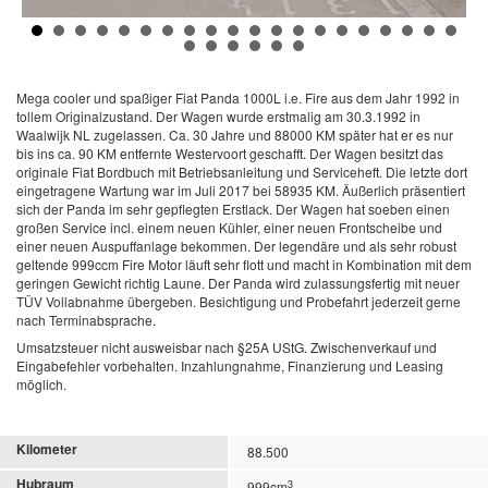
Mega cooler und spaßiger Fiat Panda 1000L i.e. Fire aus dem Jahr 1992 in
tollem Originalzustand. Der Wagen wurde erstmalig am 30.3.1992 in
Waalwijk NL zugelassen. Ca. 30 Jahre und 88000 KM später hat er es nur
bis ins ca. 90 KM entfernte Westervoort geschafft. Der Wagen besitzt das
originale Fiat Bordbuch mit Betriebsanleitung und Serviceheft. Die letzte dort
eingetragene Wartung war im Juli 2017 bei 58935 KM. Äußerlich präsentiert
sich der Panda im sehr gepflegten Erstlack. Der Wagen hat soeben einen
großen Service incl. einem neuen Kühler, einer neuen Frontscheibe und
einer neuen Auspuffanlage bekommen. Der legendäre und als sehr robust
geltende 999ccm Fire Motor läuft sehr flott und macht in Kombination mit dem
geringen Gewicht richtig Laune. Der Panda wird zulassungsfertig mit neuer
TÜV Vollabnahme übergeben. Besichtigung und Probefahrt jederzeit gerne
nach Terminabsprache.
Umsatzsteuer nicht ausweisbar nach §25A UStG. Zwischenverkauf und
Eingabefehler vorbehalten. Inzahlungnahme, Finanzierung und Leasing
möglich.
Kilometer
88.500
Hubraum
3
999cm