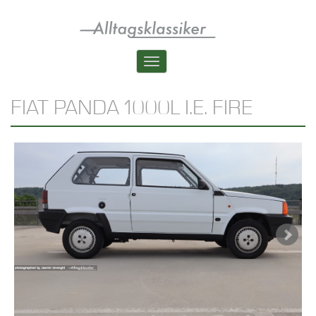
Skip
to
main
content
Toggle
navigation
FIAT PANDA 1000L I.E. FIRE