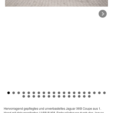
Hervorragend gepflegtes und unverbasteltes Jaguar XK8 Coupe aus 1.
Hand mit dokumentierten 116818 KM. Erstauslieferung durch das Jaguar