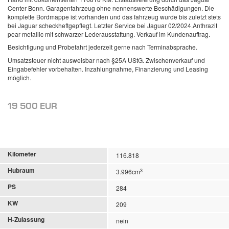
Center Bonn. Garagenfahrzeug ohne nennenswerte Beschädigungen. Die
komplette Bordmappe ist vorhanden und das fahrzeug wurde bis zuletzt stets
bei Jaguar scheckheftgepflegt. Letzter Service bei Jaguar 02/2024.Anthrazit
pear metallic mit schwarzer Lederausstattung. Verkauf im Kundenauftrag.
Besichtigung und Probefahrt jederzeit gerne nach Terminabsprache.
Umsatzsteuer nicht ausweisbar nach §25A UStG. Zwischenverkauf und
Eingabefehler vorbehalten. Inzahlungnahme, Finanzierung und Leasing
möglich.
19 500 EUR
Kilometer
116.818
Hubraum
3
3.996cm
PS
284
KW
209
H-Zulassung
nein