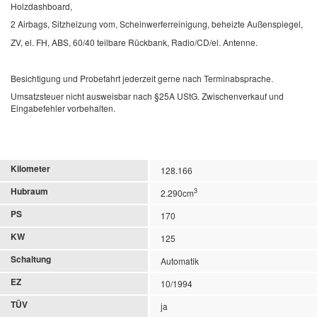
Holzdashboard,
2 Airbags, Sitzheizung vom, Scheinwerferreinigung, beheizte Außenspiegel,
ZV, el. FH, ABS, 60/40 teilbare Rückbank, Radio/CD/el. Antenne.
Besichtigung und Probefahrt jederzeit gerne nach Terminabsprache.
Umsatzsteuer nicht ausweisbar nach §25A UStG. Zwischenverkauf und
Eingabefehler vorbehalten.
Kilometer
128.166
Hubraum
3
2.290cm
PS
170
KW
125
Schaltung
Automatik
EZ
10/1994
TÜV
ja