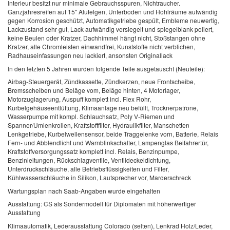
Interieur besitzt nur minimale Gebrauchsspuren, Nichtraucher.
Ganzjahresreifen auf 15" Alufelgen, Unterboden und Hohlräume aufwändig
gegen Korrosion geschützt, Automatikgetriebe gespült, Embleme neuwertig,
Lackzustand sehr gut, Lack aufwändig versiegelt und spiegelblank poliert,
keine Beulen oder Kratzer, Dachhimmel hängt nicht, Stoßstangen ohne
Kratzer, alle Chromleisten einwandfrei, Kunststoffe nicht verblichen,
Radhauseinfassungen neu lackiert, ansonsten Originallack
In den letzten 5 Jahren wurden folgende Teile ausgetauscht (Neuteile):
Airbag-Steuergerät, Zündkassette, Zündkerzen, neue Frontscheibe,
Bremsscheiben und Beläge vom, Beläge hinten, 4 Motorlager,
Motorzuglagerung, Auspuff komplett incl. Flex Rohr,
Kurbelgehäuseentlüftung, Klimaanlage neu befüllt, Trocknerpatrone,
Wasserpumpe mit kompl. Schlauchsatz, Poly V-Riemen und
Spanner/Umlenkrollen, Kraftstofffilter, Hydraulikfilter, Manschetten
Lenkgetriebe, Kurbelwellensensor, beide Traggelenke vorn, Batterie, Relais
Fern- und Abblendlicht und Warnblinkschalter, Lampenglas Beifahrertür,
Kraftstoffversorgungssatz komplett incl. Relais, Benzinpumpe,
Benzinleitungen, Rückschlagventile, Ventildeckeldichtung,
Unterdruckschläuche, alle Betriebsflüssigkeiten und Filter,
Kühlwasserschläuche in Silikon, Lautsprecher vor, Marderschreck
Wartungsplan nach Saab-Angaben wurde eingehalten
Ausstattung: CS als Sondermodell für Diplomaten mit höherwertiger
Ausstattung
Klimaautomatik, Lederausstattung Colorado (selten), Lenkrad Holz/Leder,