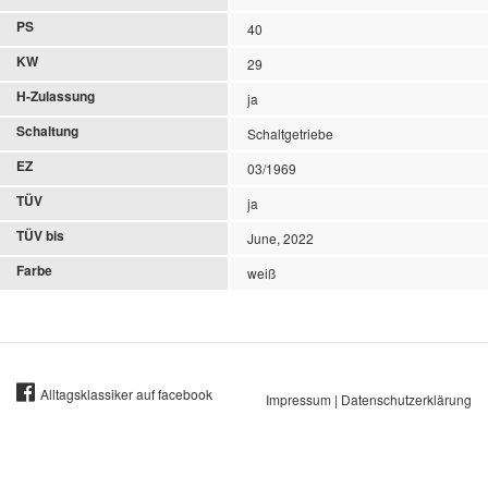
PS
40
KW
29
H-Zulassung
ja
Schaltung
Schaltgetriebe
EZ
03/1969
TÜV
ja
TÜV bis
June, 2022
Farbe
weiß
Alltagsklassiker auf facebook
Impressum
|
Datenschutzerklärung