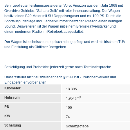
Sehr gepflegter leistungsgesteigerter Volvo Amazon aus dem Jahr 1968 mit
Overdrive Getriebe. "Sahara Gelb" mit roter Innenausstattung. Der Wagen
besitzt einen B20 Motor mit SU Doppelvergaser und ca. 100 PS. Durch die
Sportauspuffanlage incl. Fächerkrümmer beitzt der Amazon einen kernigen
Sound. Desweiteren ist der Wagen mit einem Bremskraftverstärker und
einem modernen Radio im Retrolook ausgestattet.
Der Wagen ist technisch und optisch sehr gepflegt und wird mit frischem TÜV
und Einstufung als Oldtimer übergeben.
Besichtigung und Probefahrt jederzeit gerne nach Terminabsprache.
Umsatzsteuer nicht ausweisbar nach §25A UStG. Zwischenverkauf und
Eingabefehler vorbehalten.
Kilometer
13.395
Hubraum
3
1.954cm
PS
100
KW
74
Schaltung
Schaltgetriebe