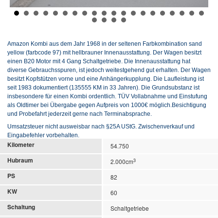
Amazon Kombi aus dem Jahr 1968 in der seltenen Farbkombination sand
yellow (farbcode 97) mit hellbrauner Innenausstattung. Der Wagen besitzt
einen B20 Motor mit 4 Gang Schaltgetriebe. Die Innenausstattung hat
diverse Gebrauchsspuren, ist jedoch weitestgehend gut erhalten. Der Wagen
besitzt Kopfstützen vorne und
eine Anhängerkupplung.
Die Laufleistung ist
seit 1983 dokumentiert (135555 KM in 33 Jahren). Die Grundsubstanz ist
insbesondere für einen Kombi ordentlich.
TÜV Vollabnahme und Einstufung
als Oldtimer bei Übergabe gegen Aufpreis von 1000€ möglich.
Besichtigung
und Probefahrt jederzeit gerne nach Terminabsprache.
Umsatzsteuer nicht ausweisbar nach §25A UStG. Zwischenverkauf und
Eingabefehler vorbehalten.
Kilometer
54.750
Hubraum
3
2.000cm
PS
82
KW
60
Schaltung
Schaltgetriebe