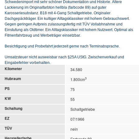
Schwedenimport mit sehr schöner Dokumentation und Historie. Ältere
Lackierung im Originalfarbton hellbla (farbcode 89) auf guter
Karosseriesubstanz. B18 mit 4-Gang Schaltgetriebe. Originaler
Dachgepäckträger. Ein kultiger Alltagsklassiker mit hohem Gebrauchswert.
Gegen geringen Aufpreis zulassungsfertig mit TÜV Vollabhnahme und
Einstufung als Oldtimer. Ein Alltagsklassiker mit hohem Nutzwert. Optimal als
Fitmenfahrtzeug und Werbeträger einsetzbar.
Besichtigung und Probefahrt jederzeit gerne nach Terminabsprache.
Umsatzsteuer nicht ausweisbar nach §25A UStG. Zwischenverkauf und
Eingabefehler vorbehalten.
Kilometer
34.580
Hubraum
3
1.800cm
PS
75
KW
55
Schaltung
Schaltgetriebe
EZ
07/1966
TÜV
nein
Herstellerfarbe
Farbcode 89