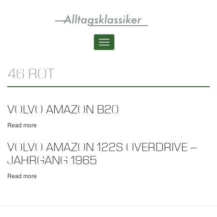
Skip
to
main
content
Toggle
navigation
46 ROT
VOLVO AMAZON B20
Read more
about
Volvo
Amazon
VOLVO AMAZON 122S OVERDRIVE –
B20
JAHRGANG 1965
Read more
about
Volvo
Amazon
122S
Overdrive
–