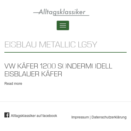
Skip
to
main
content
Toggle
navigation
EISBLAU METALLIC LG5Y
VW KÄFER 1200 SONDERMODELL
EISBLAUER KÄFER
Read more
about
VW
Käfer
1200
Sondermodell
Eisblauer
Käfer
Alltagsklassiker auf facebook
Impressum
|
Datenschutzerklärung