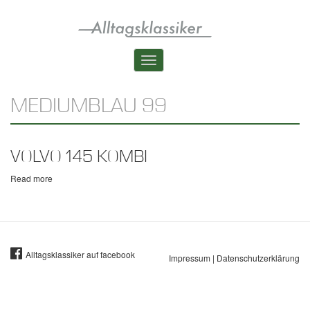
Skip
to
main
content
Toggle
navigation
MEDIUMBLAU 99
VOLVO 145 KOMBI
Read more
about
Volvo
145
Kombi
Alltagsklassiker auf facebook
Impressum
|
Datenschutzerklärung