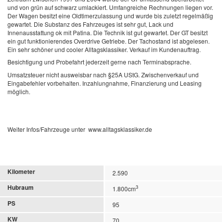
und von grün auf schwarz umlackiert. Umfangreiche Rechnungen liegen vor.
Der Wagen besitzt eine Oldtimerzulassung und wurde bis zuletzt regelmäßig
gewartet. Die Substanz des Fahrzeuges ist sehr gut, Lack und
Innenausstattung ok mit Patina. Die Technik ist gut gewartet. Der GT besitzt
ein gut funktionierendes Overdrive Getriebe. Der Tachostand ist abgelesen.
Ein sehr schöner und cooler Alltagsklassiker.
Verkauf im Kundenauftrag.
Besichtigung und Probefahrt jederzeit gerne nach Terminabsprache.
Umsatzsteuer nicht ausweisbar nach §25A UStG. Zwischenverkauf und
Eingabefehler vorbehalten. Inzahlungnahme, Finanzierung und Leasing
möglich.
Weiter Infos/Fahrzeuge unter
www.alltagsklassiker.de
Kilometer
2.590
Hubraum
3
1.800cm
PS
95
KW
70